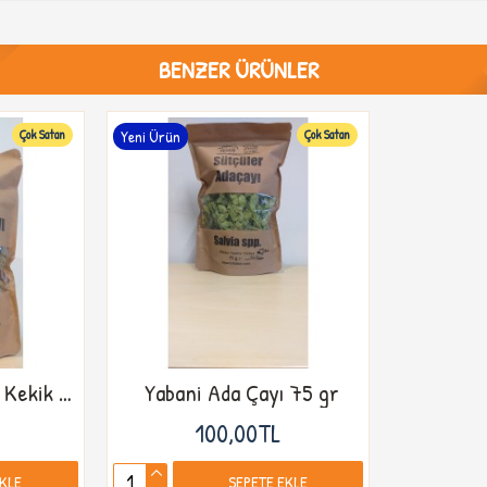
BENZER ÜRÜNLER
Çok Satan
Yeni Ürün
Çok Satan
Sütcüler Tota Dağ Kekik Çayı 75 gr. Origanum Minutiflorum
Yabani Ada Çayı 75 gr
100,00TL
EKLE
SEPETE EKLE