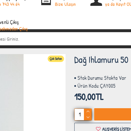
 743 44 64
Bize Ulaşın
ya da Kayıt O
venli Çıkış
sabınızdan Çıkış
pın
Dağ Ihlamuru 50 
Çok Satan
Stok Durumu:
Stokta Var
Ürün Kodu:
ÇAY005
150,00TL
ALIŞVERIŞ LISTE