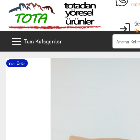
0554
Gü
He
Ya
Tüm Kategoriler
Yeni Ürün