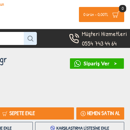
lun
0
0 ürün - 0,00TL
Müşteri Hizmetleri
0554 743 44 64
gr
SEPETE EKLE
HEMEN SATIN AL
ME EKLE
KARŞILAŞTIRMA LISTESINE EKLE